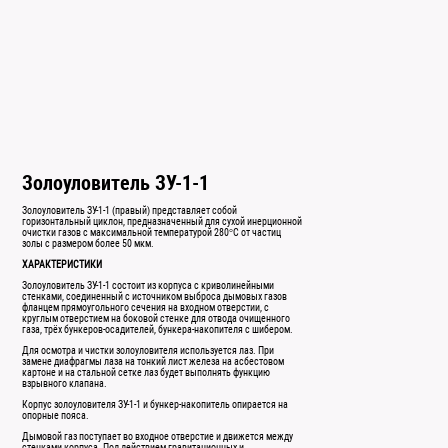
Золоуловитель ЗУ-1-1
Золоуловитель ЗУ-1-1 (правый) представляет собой
горизонтальный циклон, предназначенный для сухой инерционной
очистки газов с максимальной температурой 280°С от частиц
золы с размером более 50 мкм.
ХАРАКТЕРИСТИКИ
Золоуловитель ЗУ-1-1 состоит из корпуса с криволинейными
стенками, соединенный с источником выброса дымовых газов
фланцем прямоугольного сечения на входном отверстии, с
круглым отверстием на боковой стенке для отвода очищенного
газа, трёх бункеров-осадителей, бункера-накопителя с шибером.
Для осмотра и чистки золоуловителя используется лаз. При
замене диафрагмы лаза на тонкий лист железа на асбестовом
картоне и на стальной сетке лаз будет выполнять функцию
взрывного клапана.
Корпус золоуловителя ЗУ-1-1 и бункер-накопитель опирается на
опорные пояса.
Дымовой газ поступает во входное отверстие и движется между
стенками корпуса. Под действием гравитационных и