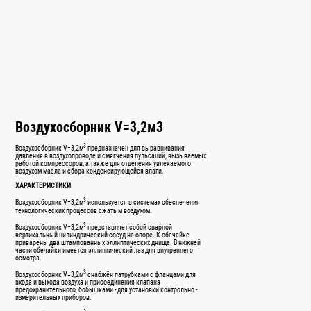
Воздухосборник V=3,2м3
3
Воздухосборник V=3,2м
предназначен для выравнивания
давления в воздухопроводе и смягчения пульсаций, вызываемых
работой компрессоров, а также для отделения увлекаемого
воздухом масла и сбора конденсирующейся влаги.
ХАРАКТЕРИСТИКИ
3
Воздухосборник V=3,2м
используется в системах обеспечения
технологических процессов сжатым воздухом.
3
Воздухосборник V=3,2м
представляет собой сварной
вертикальный цилиндрический сосуд на опоре. К обечайке
приварены два штампованных эллиптических днища. В нижней
части обечайки имеется эллиптический лаз для внутреннего
осмотра.
3
Воздухосборник V=3,2м
снабжён патрубками с фланцами для
входа и выхода воздуха и присоединения клапана
предохранительного, бобышками - для установки контрольно -
измерительных приборов.