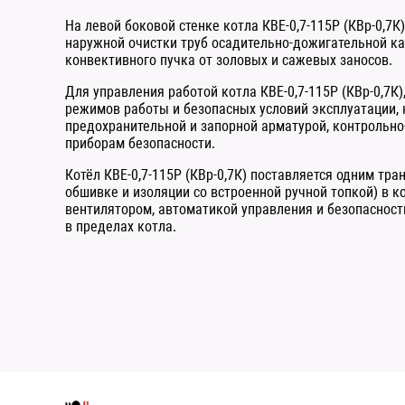
На левой боковой стенке котла КВЕ-0,7-115Р (КВр-0,7К
наружной очистки труб осадительно-дожигательной ка
конвективного пучка от золовых и сажевых заносов.
Для управления работой котла КВЕ-0,7-115Р (КВр-0,7К
режимов работы и безопасных условий эксплуатации,
предохранительной и запорной арматурой, контрольн
приборам безопасности.
Котёл КВЕ-0,7-115Р (КВр-0,7К) поставляется одним тр
обшивке и изоляции со встроенной ручной топкой) в 
вентилятором, автоматикой управления и безопасности
в пределах котла.