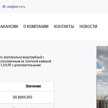
sale@bzk-vo.ru
ВАКАНСИИ
О КОМПАНИИ
КОНТАКТЫ
НОВОСТИ
ёл, вертикально-водотрубный с
асположенным за топочной камерой
-1,0-0,9Р с дополнительными
Значение
00.8009.095