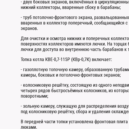
- двух боковых экранов, включённых в циркуляционны
нижний коллекторы, вваренные сбоку в барабаны;
- труб потолочно-фронтового экрана, развальцованных
вваренных в коллектор поперечный, сообщающийся с
экранов.
Для очистки и осмотра нижних и поперечных коллект
поверхностях коллекторов имеются лючки. На торцах
лючки для доступа во внутреннюю часть барабанов к 
Топка котла КВЕ-0,7-115Р (КВр-0,7К) включает:
- газоплотную топочную камеру, образованную трубам
камеры, боковых и потолочно-фронтовых экранов;
- колосниковую решётку, состоящую из одного неподв
четырех рядов быстросъёмных колосников, из которы
поворотными;
- зольную камеру, служащую для распределения возду
под колосниковую решётку, сбора и удаления охлажде
В передней части топки установлена фронтовая плита
люками.