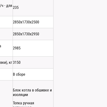
/ч - для
235
2850х1730х2500
2850х1730х2950
а
2985
вки), кг
3150
В сборе
Блок котла в обшивке и
изоляции
Топка ручная