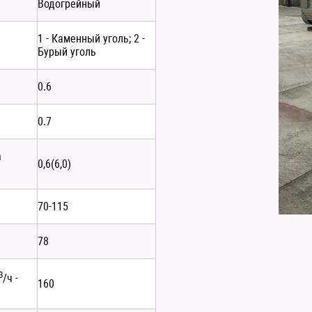
Водогрейный
1 - Каменный уголь; 2 -
Бурый уголь
0.6
0.7
а
0,6(6,0)
70-115
78
3
/ч -
160