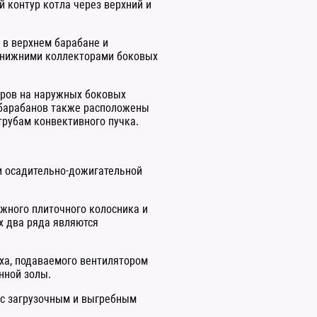
й контур котла через верхний и
 в верхнем барабане и
 нижними коллекторами боковых
оров на наружных боковых
 барабанов также расположены
трубам конвективного пучка.
и осадительно-дожигательной
ижного плиточного колосника и
х два ряда являются
ха, подаваемого вентилятором
нной золы.
 с загрузочным и выгребным