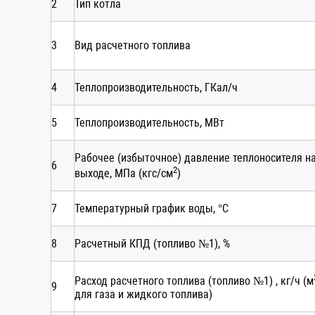
2
Тип котла
3
Вид расчетного топлива
4
Теплопроизводительность, ГКал/ч
5
Теплопроизводительность, МВт
Рабочее (избыточное) давление теплоносителя н
6
2
выходе, МПа (кгс/см
)
7
Температурный график воды, °С
8
Расчетный КПД (топливо №1), %
Расход расчетного топлива (топливо №1) , кг/ч (м
9
для газа и жидкого топлива)