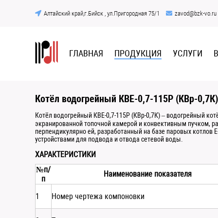
Алтайский край,г.Бийск , ул.Пригородная 75/1
zavod@bzk-vo.ru
ГЛАВНАЯ
ПРОДУКЦИЯ
УСЛУГИ
Котёл водогрейный КВЕ-0,7-115Р (КВр-0,7К)
Котёл водогрейный КВЕ-0,7-115Р (КВр-0,7К) – водогрейный кот
экранированной топочной камерой и конвективным пучком, р
перпендикулярно ей, разработанный на базе паровых котлов Е
устройствами для подвода и отвода сетевой воды.
ХАРАКТЕРИСТИКИ
№п/
Наименование показателя
п
1
Номер чертежа компоновки