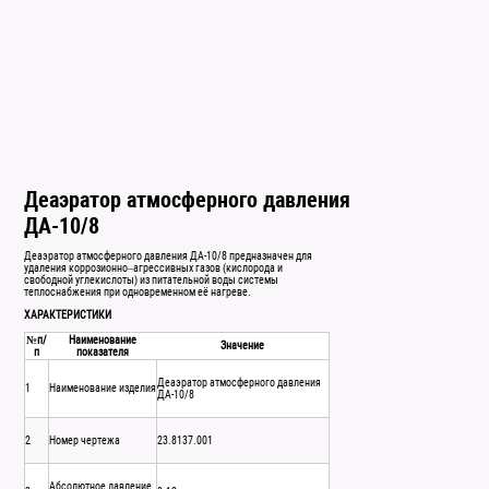
Деаэратор атмосферного давления
ДА-10/8
Деаэратор атмосферного давления ДА-10/8 предназначен для
удаления коррозионно–агрессивных газов (кислорода и
свободной углекислоты) из питательной воды системы
теплоснабжения при одновременном её нагреве.
ХАРАКТЕРИСТИКИ
№п/
Наименование
Значение
п
показателя
Деаэратор атмосферного давления
1
Наименование изделия
ДА-10/8
2
Номер чертежа
23.8137.001
Абсолютное давление,