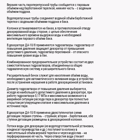
Верхняя часть пароперепускной трубы сообщается с паровым
объёмом над барботажной тарелкой, нижняя часть – с водяным
объёмом поддона.
Водоперепускные трубы соединяют водяной объём барботажной
тарелки с водяными объёмами поддона и бака.
Колонки устанавливаются на баках, в противоположной отводу
деаэрированной воды стороне, с целью обеспечения
максимального времени выдержки воды и необходимой
вентиляции парового объёма бака.
В деаэраторе ДА-10/8 применяются гидрозатворы: гидрозатвор от
повышения давления защищает деаэратор от превышения
допустимого давления, гидрозатвор переливной – от опасного
повышения уровня воды в бак.
Комбинированное предохранительное устройство состоит из двух
самостоятельных гидрозатворов, объединённых в общую
гидравлическую систему, и расширительного бачка.
Расширительный бачок служит для накопления объёма воды,
необходимого для автоматического заливания воды в устройство
после устранения нарушения в работе деаэрационной установки.
Диаметр гидрозатвора от повышения давления выбирается,
исходя из наибольшего допустимого давления в деаэраторе, при
работе гидрозатвора 0,17 МПа и максимально возможного в
аварийной ситуации расхода пара в деаэратор при полностью
открытом регулирующем клапане и максимальном давлении в
источнике пара.
В деаэраторе ДА-10/8 применена двухступенчатая схема
дегазации: первая ступень – струйная; вторая – барботажная, обе
ступени дегазации размещены в деаэрационной колонке.
Потоки воды для деаэрации (из водоподготовительной установки,
конденсат производства и др.) поступают в колонку в
смесительный объём верхней тарелки и через водослив – на
перфорированную её часть. Через отверстия вода стекает
струями на нижерасположенную перепускную перфорированную