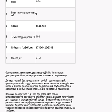
3
0.12
МПа
Вместимость полезная,
4
8
м3
5
Среда
вода, пар
o
6
104
Температура среды,
С
7
Габариты (LxBxH), мм
6730х1420х3366
8
Масса, кг
2758
Основными элементами деаэратора ДА-10/8 являются:
деаэраторный бак, деаэрационная колонка и гидрозатвор.
Деаэраторный бак представляет собой горизонтальный,
цилиндрический сосуд с эллиптическими днищами и патрубками
входа и выхода рабочей среды, подключения трубопроводов и
арматуры. Бак имеет две опоры, одна из которых подвижная.
Колонка деаэратора ДА-10/8 представляет собой
цилиндрическую обечайку с эллиптическим днищем, патрубками
для подвода и отвода рабочей среды. В верхней части колонки
расположены две перфорированные тарелки с водосливами. В
нижней - барботажное устройство, состоящее из барботажной
тарелки и поддона с пароперепускной и двумя водоперепускными
трубами.