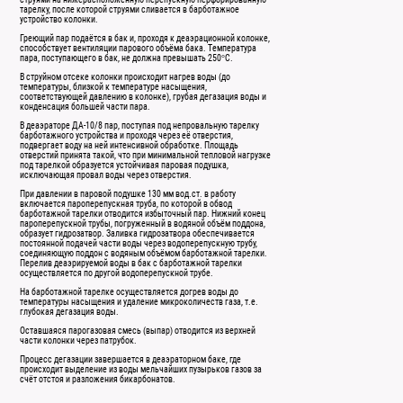
тарелку, после которой струями сливается в барботажное
устройство колонки.
Греющий пар подаётся в бак и, проходя к деаэрационной колонке,
способствует вентиляции парового объёма бака. Температура
пара, поступающего в бак, не должна превышать 250°С.
В струйном отсеке колонки происходит нагрев воды (до
температуры, близкой к температуре насыщения,
соответствующей давлению в колонке), грубая дегазация воды и
конденсация большей части пара.
В деаэраторе ДА-10/8 пар, поступая под непровальную тарелку
барботажного устройства и проходя через её отверстия,
подвергает воду на ней интенсивной обработке. Площадь
отверстий принята такой, что при минимальной тепловой нагрузке
под тарелкой образуется устойчивая паровая подушка,
исключающая провал воды через отверстия.
При давлении в паровой подушке 130 мм вод.ст. в работу
включается пароперепускная труба, по которой в обвод
барботажной тарелки отводится избыточный пар. Нижний конец
пароперепускной трубы, погруженный в водяной объём поддона,
образует гидрозатвор. Заливка гидрозатвора обеспечивается
постоянной подачей части воды через водоперепускную трубу,
соединяющую поддон с водяным объёмом барботажной тарелки.
Перелив деаэрируемой воды в бак с барботажной тарелки
осуществляется по другой водоперепускной трубе.
На барботажной тарелке осуществляется догрев воды до
температуры насыщения и удаление микроколичеств газа, т.е.
глубокая дегазация воды.
Оставшаяся парогазовая смесь (выпар) отводится из верхней
части колонки через патрубок.
Процесс дегазации завершается в деаэраторном баке, где
происходит выделение из воды мельчайших пузырьков газов за
счёт отстоя и разложения бикарбонатов.