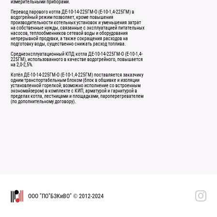
измерительными приборами.
Перевод парового котла ДЕ-10-14-225ГМ-О (Е-10-1,4-225ГМ) в
водогрейный режим позволяет, кроме повышения
производительности котельных установок и уменьшения затрат
на собственные нужды, связанные с эксплуатацией питательных
насосов, теплообменников сетевой воды и оборудования
непрерывной продувки, а также сокращения расходов на
подготовку воды, существенно снижать расход топлива.
Среднеэксплуатационный КПД котла ДЕ-10-14-225ГМ-О (Е-10-1,4-
225ГМ), использованного в качестве водогрейного, повышается
на 2,0-2,5%.
Котёл ДЕ-10-14-225ГМ-О (Е-10-1,4-225ГМ) поставляется заказчику
одним транспортабельным блоком (блок в обшивке и изоляции
установленной горелкой; возможно исполнение со встроенным
экономайзером) в комплекте с КИП, арматурой и гарнитурой в
пределах котла, лестницами и площадками, пароперегревателем
(по дополнительному договору).
ООО "ПО"БЗКиВО" © 2012-2024