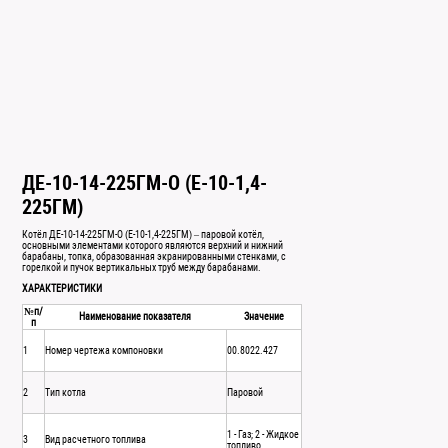
ДЕ-10-14-225ГМ-О (Е-10-1,4-
225ГМ)
Котёл ДЕ-10-14-225ГМ-О (Е-10-1,4-225ГМ) – паровой котёл,
основными элементами которого являются верхний и нижний
барабаны, топка, образованная экранированными стенками, с
горелкой и пучок вертикальных труб между барабанами.
ХАРАКТЕРИСТИКИ
№п/
Наименование показателя
Значение
п
1
Номер чертежа компоновки
00.8022.427
2
Тип котла
Паровой
1 - Газ; 2 - Жидкое
3
Вид расчетного топлива
топливо