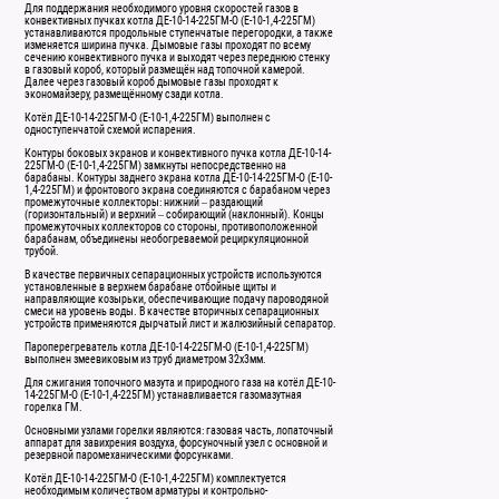
Для поддержания необходимого уровня скоростей газов в
конвективных пучках котла ДЕ-10-14-225ГМ-О (Е-10-1,4-225ГМ)
устанавливаются продольные ступенчатые перегородки, а также
изменяется ширина пучка. Дымовые газы проходят по всему
сечению конвективного пучка и выходят через переднюю стенку
в газовый короб, который размещён над топочной камерой.
Далее через газовый короб дымовые газы проходят к
экономайзеру, размещённому сзади котла.
Котёл ДЕ-10-14-225ГМ-О (Е-10-1,4-225ГМ) выполнен с
одноступенчатой схемой испарения.
Контуры боковых экранов и конвективного пучка котла ДЕ-10-14-
225ГМ-О (Е-10-1,4-225ГМ) замкнуты непосредственно на
барабаны. Контуры заднего экрана котла ДЕ-10-14-225ГМ-О (Е-10-
1,4-225ГМ) и фронтового экрана соединяются с барабаном через
промежуточные коллекторы: нижний – раздающий
(горизонтальный) и верхний – собирающий (наклонный). Концы
промежуточных коллекторов со стороны, противоположенной
барабанам, объединены необогреваемой рециркуляционной
трубой.
В качестве первичных сепарационных устройств используются
установленные в верхнем барабане отбойные щиты и
направляющие козырьки, обеспечивающие подачу пароводяной
смеси на уровень воды. В качестве вторичных сепарационных
устройств применяются дырчатый лист и жалюзийный сепаратор.
Пароперегреватель котла ДЕ-10-14-225ГМ-О (Е-10-1,4-225ГМ)
выполнен змеевиковым из труб диаметром 32х3мм.
Для сжигания топочного мазута и природного газа на котёл ДЕ-10-
14-225ГМ-О (Е-10-1,4-225ГМ) устанавливается газомазутная
горелка ГМ.
Основными узлами горелки являются: газовая часть, лопаточный
аппарат для завихрения воздуха, форсуночный узел с основной и
резервной паромеханическими форсунками.
Котёл ДЕ-10-14-225ГМ-О (Е-10-1,4-225ГМ) комплектуется
необходимым количеством арматуры и контрольно-