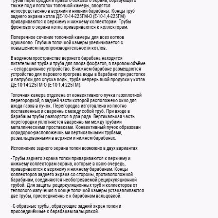
Трубы перегородки и правого бокового экрана, образующего
также под и потолок топочной камеры, вводятся
непосредственно в верхний и нижний барабаны. Концы труб
заднего экрана котла ДЕ-10-14-225ГМ-О (Е-10-1,4-225ГМ)
привариваются к верхнему и нижнему коллекторам. Трубы
фронтового экрана котла привариваются к коллекторам.
Поперечное сечение топочной камеры для всех котлов
одинаково. Глубина топочной камеры увеличивается с
повышением паропроизводительности котлов.
В водяном пространстве верхнего барабана находятся
питательная труба и труба для ввода фосфатов, в паровом объёме
– сепарационное устройство. В нижнем барабане размещаются
устройство для парового прогрева воды в барабане при растопке
и патрубки для спуска воды, труба непрерывной продувки у котла
ДЕ-10-14-225ГМ-О (Е-10-1,4-225ГМ).
Топочная камера отделена от конвективного пучка газоплотной
перегородкой, в задней части которой расположено окно для
входа газов в пучок. Перегородка изготовлена из плотно
поставленных и сваренных между собой труб. При входе в
барабаны трубы разводятся в два ряда. Вертикальная часть
перегородки уплотняется вваренными между трубами
металлическими проставками. Конвективный пучок образован
коридорно-расположенными вертикальными трубами,
развальцованными в верхнем и нижнем барабанах.
Исполнение заднего экрана топки возможно в двух вариантах:
- Трубы заднего экрана топки привариваются к верхнему и
нижнему коллекторам экрана, которые в свою очередь,
привариваются к верхнему и нижнему барабанам. Концы
коллекторов заднего экрана со стороны, противоположной
барабанам, соединяются необогреваемой рециркуляционной
трубой. Для защиты рециркуляционных труб и коллекторов от
теплового излучения в конце топочной камеры устанавливаются
две трубы, присоединённые к барабанам вальцовкой.
- С-образные трубы, образующие задний экран топки и
присоединённые к барабанам вальцовкой.