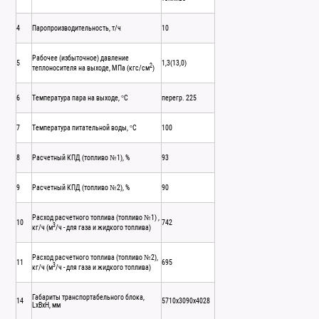
4
Паропроизводительность, т/ч
10
Рабочее (избыточное) давление
5
1,3(13,0)
2
теплоносителя на выходе, МПа (кгс/см
)
6
Температура пара на выходе, °С
перегр. 225
7
Температура питательной воды, °С
100
8
Расчетный КПД (топливо №1), %
93
9
Расчетный КПД (топливо №2), %
90
Расход расчетного топлива (топливо №1) ,
10
742
3
кг/ч (м
/ч - для газа и жидкого топлива)
Расход расчетного топлива (топливо №2),
11
695
3
кг/ч (м
/ч - для газа и жидкого топлива)
Габариты транспортабельного блока,
14
5710х3090х4028
LxBxH, мм