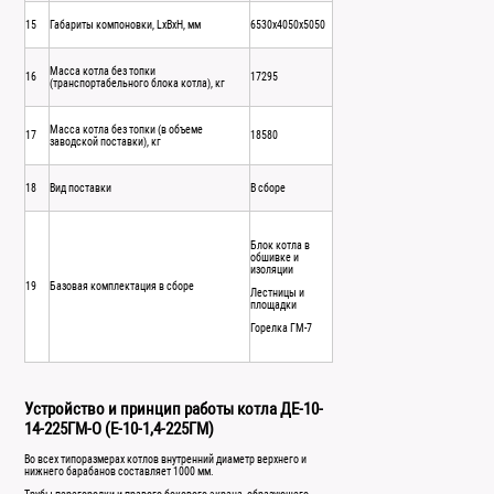
15
Габариты компоновки, LxBxH, мм
6530х4050х5050
Масса котла без топки
16
17295
(транспортабельного блока котла), кг
Масса котла без топки (в объеме
17
18580
заводской поставки), кг
18
Вид поставки
В сборе
Блок котла в
обшивке и
изоляции
19
Базовая комплектация в сборе
Лестницы и
площадки
Горелка ГМ-7
Устройство и принцип работы котла ДЕ-10-
14-225ГМ-О (Е-10-1,4-225ГМ)
Во всех типоразмерах котлов внутренний диаметр верхнего и
нижнего барабанов составляет 1000 мм.