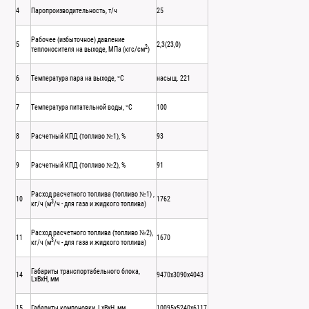
4
Паропроизводительность, т/ч
25
Рабочее (избыточное) давление
5
2,3(23,0)
2
теплоносителя на выходе, МПа (кгс/см
)
6
Температура пара на выходе, °С
насыщ. 221
7
Температура питательной воды, °С
100
8
Расчетный КПД (топливо №1), %
93
9
Расчетный КПД (топливо №2), %
91
Расход расчетного топлива (топливо №1) ,
10
1762
3
кг/ч (м
/ч - для газа и жидкого топлива)
Расход расчетного топлива (топливо №2),
11
1670
3
кг/ч (м
/ч - для газа и жидкого топлива)
Габариты транспортабельного блока,
14
9470х3090х4043
LxBxH, мм
15
Габариты компоновки, LxBxH, мм
10095х5240х6117