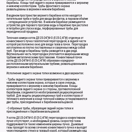
барабаны. Концы труб заднего экрана привариваются к верхнему
и нижнему коллекторам. Трубы фронтового экрана
развальцованы в верхнем и нижнем барабанах.
В водяном пространстве верхнего барабана котла находятся
питательная труба и труба для ввода фосфатов, в паровом объёме
– сепарационное устройство. В нижнем барабане размещаются
устройство для парового прогрева воды в барабане при растопке
и патрубки для спуска воды, перфорированные трубы для
периодической продувки.
Топочная камера котла ДЕ-25-24ГМ-О (Е-25-2,4ГМ) отделена от
конвективного пучка газоплотной перегородкой, в задней части
которой расположено окно для входа газов в пучок. Перегородка
изготовлена из плотно поставленных и сваренных между собой
труб. При входе в барабаны трубы разводятся в два ряда.
Вертикальная часть перегородки уплотняется вваренными между
трубами металлическими проставками. Конвективный пучок
котла ДЕ-25-24ГМ-О (Е-25-2,4ГМ) образован коридорно-
расположенными вертикальными трубами, развальцованными в
верхнем и нижнем барабанах.
Исполнение заднего экрана топки возможно в двух вариантах:
- Трубы заднего экрана топки привариваются к верхнему и
нижнему коллекторам экрана, которые в свою очередь,
привариваются к верхнему и нижнему барабанам. Концы
коллекторов заднего экрана со стороны, противоположной
барабанам, соединяются необогреваемой рециркуляционной
трубой. Для защиты рециркуляционных труб и коллекторов от
теплового излучения в конце топочной камеры устанавливаются
две трубы, присоединённые к барабанам вальцовкой.
- С-образные трубы, образующие задний экран топки и
присоединённые к барабанам вальцовкой.
У котла ДЕ-25-24ГМ-О (Е-25-2,4ГМ) перегородки в конвективном
пучке отсутствуют, а необходимый уровень скоростей газов
поддерживается также изменением ширины пучка. Дымовые
газы проходят по всему сечению конвективного пучка и выходят
через переднюю стенку в газовый короб, который размещён над