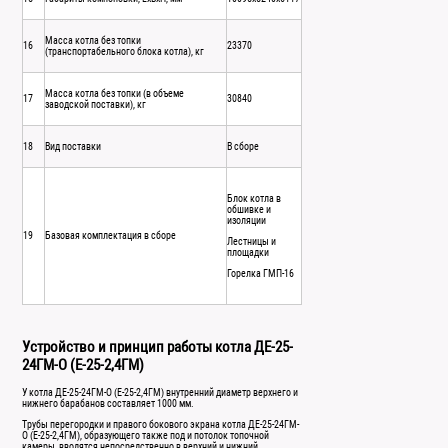
Масса котла без топки
16
23370
(транспортабельного блока котла), кг
Масса котла без топки (в объеме
17
30840
заводской поставки), кг
18
Вид поставки
В сборе
Блок котла в
обшивке и
изоляции
19
Базовая комплектация в сборе
Лестницы и
площадки
Горелка ГМП-16
Устройство и принцип работы котла ДЕ-25-
24ГМ-О (Е-25-2,4ГМ)
У котла ДЕ-25-24ГМ-О (Е-25-2,4ГМ) внутренний диаметр верхнего и
нижнего барабанов составляет 1000 мм.
Трубы перегородки и правого бокового экрана котла ДЕ-25-24ГМ-
О (Е-25-2,4ГМ), образующего также под и потолок топочной
камеры, вводятся непосредственно в верхний и нижний