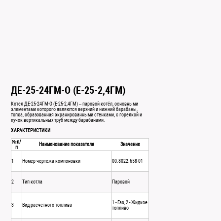
ДЕ-25-24ГМ-О (Е-25-2,4ГМ)
Котёл ДЕ-25-24ГМ-О (Е-25-2,4ГМ) – паровой котёл, основными
элементами которого являются верхний и нижний барабаны,
топка, образованная экранированными стенками, с горелкой и
пучок вертикальных труб между барабанами.
ХАРАКТЕРИСТИКИ
№п/
Наименование показателя
Значение
п
1
Номер чертежа компоновки
00.8022.658-01
2
Тип котла
Паровой
1 - Газ; 2 - Жидкое
3
Вид расчетного топлива
топливо