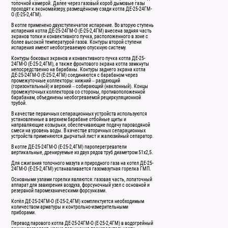
топочной камерой. Далее через газовый короб дымовые газы
проходят к экономайзеру, размещённому сзади котла ДЕ-25-24ГМ-
О (Е-25-2,4ГМ).
В котле применено двухступенчатое испарение. Во вторую ступень
испарения котла ДЕ-25-24ГМ-О (Е-25-2,4ГМ) внесена задняя часть
экранов топки и конвективного пучка, расположенного в зоне с
более высокой температурой газов. Контуры второй ступени
испарения имеют необогреваемую опускную систему.
Контуры боковых экранов и конвективного пучка котла ДЕ-25-
24ГМ-О (Е-25-2,4ГМ), а также фронтового экрана котла замкнуты
непосредственно на барабаны. Контуры заднего экрана котла
ДЕ-25-24ГМ-О (Е-25-2,4ГМ) соединяются с барабаном через
промежуточные коллекторы: нижний – раздающий
(горизонтальный) и верхний – собирающий (наклонный). Концы
промежуточных коллекторов со стороны, противоположенной
барабанам, объединены необогреваемой рециркуляционной
трубой.
В качестве первичных сепарационных устройств используются
установленные в верхнем барабане отбойные щиты и
направляющие козырьки, обеспечивающие подачу пароводяной
смеси на уровень воды. В качестве вторичных сепарационных
устройств применяются дырчатый лист и жалюзийный сепаратор.
В котле ДЕ-25-24ГМ-О (Е-25-2,4ГМ) пароперегреватели
вертикальные, дренируемые из двух рядов труб диаметром 51х2,5.
Для сжигания топочного мазута и природного газа на котел ДЕ-25-
24ГМ-О (Е-25-2,4ГМ) устанавливается газомазутная горелка ГМП.
Основными узлами горелки являются: газовая часть, лопаточный
аппарат для завихрения воздуха, форсуночный узел с основной и
резервной паромеханическими форсунками.
Котёл ДЕ-25-24ГМ-О (Е-25-2,4ГМ) комплектуется необходимым
количеством арматуры и контрольно-измерительными
приборами.
Перевод парового котла ДЕ-25-24ГМ-О (Е-25-2,4ГМ) в водогрейный