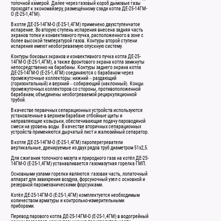
топочной камерой. Далее через газовый короб дымовые газы
проходят к экономайзеру, размещённому сзади котла ДЕ-25-14ГМ-
О (Е-25-1,4ГМ).
В котле ДЕ-25-14ГМ-О (Е-25-1,4ГМ) применено двухступенчатое
испарение. Во вторую ступень испарения внесена задняя часть
экранов топки и конвективного пучка, расположенного в зоне с
более высокой температурой газов. Контуры второй ступени
испарения имеют необогреваемую опускную систему.
Контуры боковых экранов и конвективного пучка котла ДЕ-25-
14ГМ-О (Е-25-1,4ГМ), а также фронтового экрана котла замкнуты
непосредственно на барабаны. Контуры заднего экрана котла
ДЕ-25-14ГМ-О (Е-25-1,4ГМ) соединяются с барабаном через
промежуточные коллекторы: нижний – раздающий
(горизонтальный) и верхний – собирающий (наклонный). Концы
промежуточных коллекторов со стороны, противоположенной
барабанам, объединены необогреваемой рециркуляционной
трубой.
В качестве первичных сепарационных устройств используются
установленные в верхнем барабане отбойные щиты и
направляющие козырьки, обеспечивающие подачу пароводяной
смеси на уровень воды. В качестве вторичных сепарационных
устройств применяются дырчатый лист и жалюзийный сепаратор.
В котле ДЕ-25-14ГМ-О (Е-25-1,4ГМ) пароперегреватели
вертикальные, дренируемые из двух рядов труб диаметром 51х2,5.
Для сжигания топочного мазута и природного газа на котёл ДЕ-25-
14ГМ-О (Е-25-1,4ГМ) устанавливается газомазутная горелка ГМП.
Основными узлами горелки являются: газовая часть, лопаточный
аппарат для завихрения воздуха, форсуночный узел с основной и
резервной паромеханическими форсунками.
Котёл ДЕ-25-14ГМ-О (Е-25-1,4ГМ) комплектуется необходимым
количеством арматуры и контрольно-измерительными
приборами.
Перевод парового котла ДЕ-25-14ГМ-О (Е-25-1,4ГМ) в водогрейный