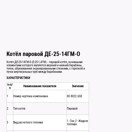
Котёл паровой ДЕ-25-14ГМ-О
Котёл ДЕ-25-14ГМ-О (Е-25-1,4ГМ) – паровой котёл, основными
элементами которого являются верхний и нижний барабаны,
топка, образованная экранированными стенками, с горелкой и
пучок вертикальных труб между барабанами.
ХАРАКТЕРИСТИКИ
№п/
Наименование показателя
Значение
п
1
Номер чертежа компоновки
00.8022.658
2
Тип котла
Паровой
1 - Газ; 2 - Жидкое
3
Вид расчетного топлива
топливо