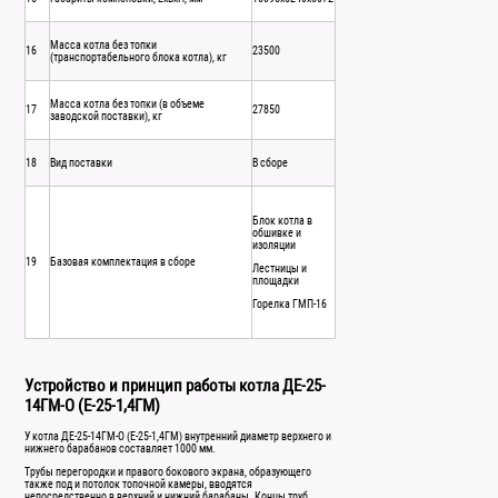
Масса котла без топки
16
23500
(транспортабельного блока котла), кг
Масса котла без топки (в объеме
17
27850
заводской поставки), кг
18
Вид поставки
В сборе
Блок котла в
обшивке и
изоляции
19
Базовая комплектация в сборе
Лестницы и
площадки
Горелка ГМП-16
Устройство и принцип работы котла ДЕ-25-
14ГМ-О (Е-25-1,4ГМ)
У котла ДЕ-25-14ГМ-О (Е-25-1,4ГМ) внутренний диаметр верхнего и
нижнего барабанов составляет 1000 мм.
Трубы перегородки и правого бокового экрана, образующего
также под и потолок топочной камеры, вводятся
непосредственно в верхний и нижний барабаны. Концы труб