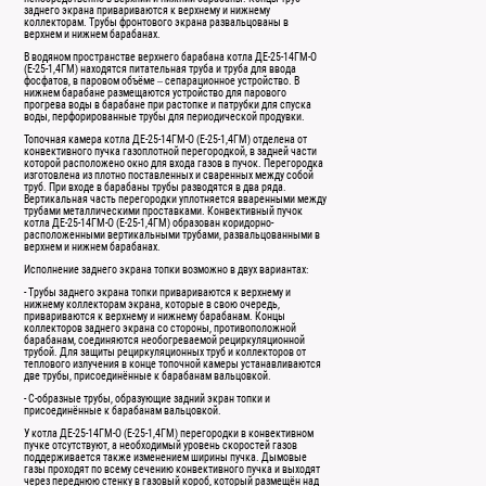
заднего экрана привариваются к верхнему и нижнему
коллекторам. Трубы фронтового экрана развальцованы в
верхнем и нижнем барабанах.
В водяном пространстве верхнего барабана котла ДЕ-25-14ГМ-О
(Е-25-1,4ГМ) находятся питательная труба и труба для ввода
фосфатов, в паровом объёме – сепарационное устройство. В
нижнем барабане размещаются устройство для парового
прогрева воды в барабане при растопке и патрубки для спуска
воды, перфорированные трубы для периодической продувки.
Топочная камера котла ДЕ-25-14ГМ-О (Е-25-1,4ГМ) отделена от
конвективного пучка газоплотной перегородкой, в задней части
которой расположено окно для входа газов в пучок. Перегородка
изготовлена из плотно поставленных и сваренных между собой
труб. При входе в барабаны трубы разводятся в два ряда.
Вертикальная часть перегородки уплотняется вваренными между
трубами металлическими проставками. Конвективный пучок
котла ДЕ-25-14ГМ-О (Е-25-1,4ГМ) образован коридорно-
расположенными вертикальными трубами, развальцованными в
верхнем и нижнем барабанах.
Исполнение заднего экрана топки возможно в двух вариантах:
- Трубы заднего экрана топки привариваются к верхнему и
нижнему коллекторам экрана, которые в свою очередь,
привариваются к верхнему и нижнему барабанам. Концы
коллекторов заднего экрана со стороны, противоположной
барабанам, соединяются необогреваемой рециркуляционной
трубой. Для защиты рециркуляционных труб и коллекторов от
теплового излучения в конце топочной камеры устанавливаются
две трубы, присоединённые к барабанам вальцовкой.
- С-образные трубы, образующие задний экран топки и
присоединённые к барабанам вальцовкой.
У котла ДЕ-25-14ГМ-О (Е-25-1,4ГМ) перегородки в конвективном
пучке отсутствуют, а необходимый уровень скоростей газов
поддерживается также изменением ширины пучка. Дымовые
газы проходят по всему сечению конвективного пучка и выходят
через переднюю стенку в газовый короб, который размещён над